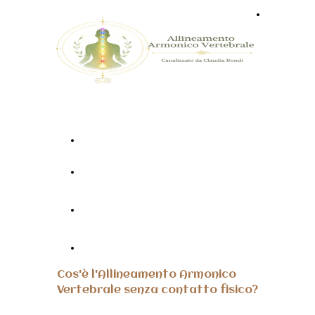
Home
Vuoi ricevere il trattamento?
Trova l'operatore più vicino a
Vuoi diventare operatore
te!
dell'Allineamento? Scopri i corsi!
Vuoi diventare formatore per
tenere i corsi? Clicca qui...
Leggi alcune TESTIMONIANZE
Cos'è l'Allineamento Armonico
Vertebrale senza contatto fisico?