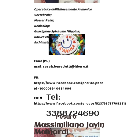
Operatrice dell'Allineamento Armonico
Vertebrale;
Master Reiki;
Rebirding;
Guarigione Spirituale filippina;
Natura Medicina;
Alchimista del Cuore.
Fano (PU)
mail: sarah.benedetti@libero.it
FB:
https://www.facebook.com/profile.php?
id=100009540434696
Tel:
FB:
https://www.facebook.com/groups/523759737798231/
3388724690
Pesaro
Massimiliano Jayin
Mainardi